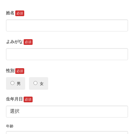
姓名
よみがな
性別
男
女
生年月日
年齢