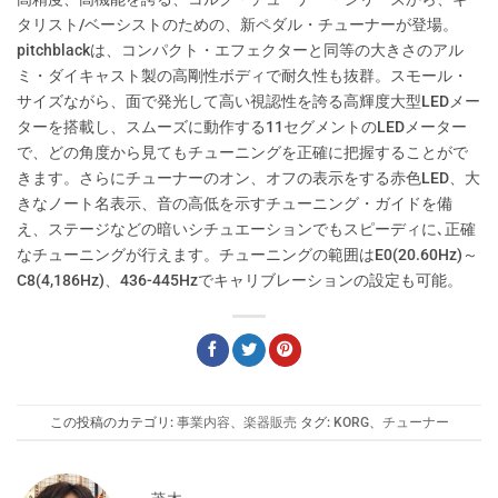
タリスト/ベーシストのための、新ペダル・チューナーが登場。
pitchblackは、コンパクト・エフェクターと同等の大きさのアル
ミ・ダイキャスト製の高剛性ボディで耐久性も抜群。スモール・
サイズながら、面で発光して高い視認性を誇る高輝度大型LEDメー
ターを搭載し、スムーズに動作する11セグメントのLEDメーター
で、どの角度から見てもチューニングを正確に把握することがで
きます。さらにチューナーのオン、オフの表示をする赤色LED、大
きなノート名表示、音の高低を示すチューニング・ガイドを備
え、ステージなどの暗いシチュエーションでもスピーディに､正確
なチューニングが行えます。チューニングの範囲はE0(20.60Hz)～
C8(4,186Hz)、436-445Hzでキャリブレーションの設定も可能。
この投稿のカテゴリ:
事業内容
、
楽器販売
タグ:
KORG
、
チューナー