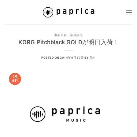
Skip
to
content
事業内容
、
楽器販売
KORG Pitchblack GOLDが明日入荷！
POSTED ON
2014年6月19日
BY
茂木
19
6月