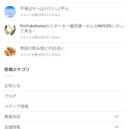
を
ら
代
せ
平塚はやっぱりだいぶ平ら。
表
は
平
コメントを受け付けていません
し
塚
て
は
岡
FmYokohamaのリポーター藤田優一さんがNOVZOにやっ
や
本
て来る！
っ
洋
FmYokohama
コメントを受け付けていません
ぱ
平
の
り
が
リ
だ
奇跡の飲み物との出会い
生
ポ
い
出
奇
コメントを受け付けていません
ー
ぶ
演！
跡
タ
平
は
の
ー
ら。
飲
投稿カテゴリ
藤
は
み
田
物
優
と
一
お知らせ
の
さ
出
ん
ブログ
会
が
い
NOVZO
は
メディア情報
に
や
っ
事業内容
て
来
店舗情報