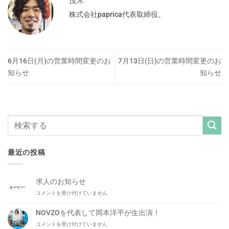
茂木
株式会社paprica代表取締役。
6月16日(月)の営業時間変更のお
7月13日(日)の営業時間変更のお
知らせ
知らせ
最近の投稿
求人のお知らせ
求
コメントを受け付けていません
人
の
NOVZOを代表して岡本洋平が生出演！
お
NOVZO
コメントを受け付けていません
知