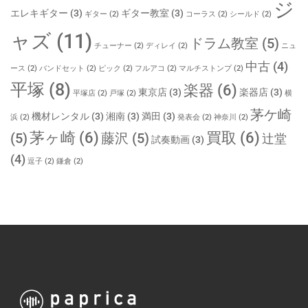
ジ
エレキギター
(3)
ギター教室
(3)
ギター
(2)
コーラス
(2)
シールド
(2)
ャズ
(11)
ドラム教室
(5)
チューナー
(2)
ディレイ
(2)
ニュ
中古
(4)
ース
(2)
バンドセット
(2)
ピック
(2)
フルアコ
(2)
マルチストンプ
(2)
平塚
(8)
楽器
(6)
東京店
(3)
楽器店
(3)
平塚店
(2)
戸塚
(2)
横
茅ケ崎
機材レンタル
(3)
湘南
(3)
満田
(3)
浜
(2)
発表会
(2)
神奈川
(2)
茅ヶ崎
(6)
買取
(6)
(5)
藤沢
(5)
辻堂
試奏動画
(3)
(4)
逗子
(2)
鎌倉
(2)