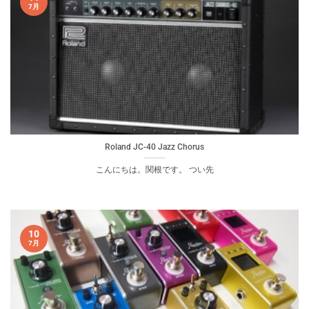
7月
Roland JC-40 Jazz Chorus
こんにちは。関根です。 つい先
10
7月