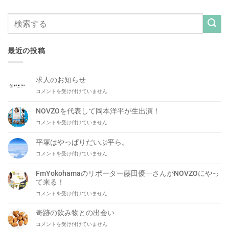
最近の投稿
求人のお知らせ
求
コメントを受け付けていません
人
の
NOVZOを代表して岡本洋平が生出演！
お
NOVZO
コメントを受け付けていません
知
を
ら
代
せ
平塚はやっぱりだいぶ平ら。
表
は
平
コメントを受け付けていません
し
塚
て
は
岡
FmYokohamaのリポーター藤田優一さんがNOVZOにやっ
や
本
て来る！
っ
洋
FmYokohama
コメントを受け付けていません
ぱ
平
の
り
が
リ
だ
奇跡の飲み物との出会い
生
ポ
い
出
奇
コメントを受け付けていません
ー
ぶ
演！