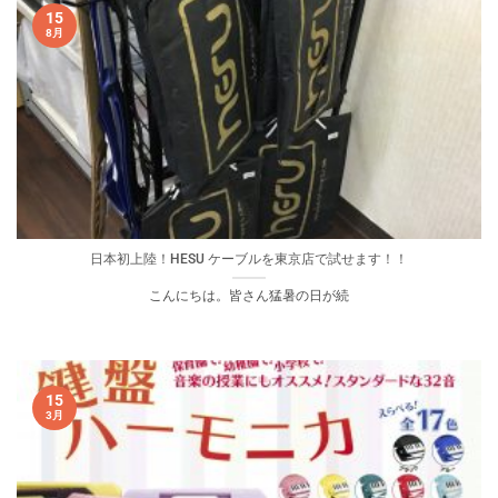
15
8月
日本初上陸！HESU ケーブルを東京店で試せます！！
こんにちは。皆さん猛暑の日が続
15
3月