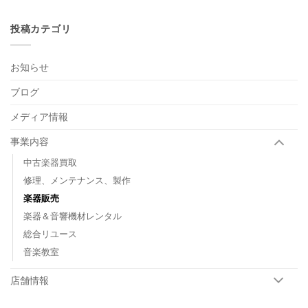
跡
タ
平
は
の
ー
ら。
飲
投稿カテゴリ
藤
は
み
田
物
優
と
一
お知らせ
の
さ
出
ん
ブログ
会
が
い
NOVZO
は
メディア情報
に
や
っ
事業内容
て
来
中古楽器買取
る！
修理、メンテナンス、製作
は
楽器販売
楽器＆音響機材レンタル
総合リユース
音楽教室
店舗情報