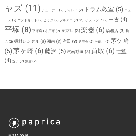
ャズ
(11)
ドラム教室
(5)
チューナー
(2)
ディレイ
(2)
ニュ
中古
(4)
ース
(2)
バンドセット
(2)
ピック
(2)
フルアコ
(2)
マルチストンプ
(2)
平塚
(8)
楽器
(6)
東京店
(3)
楽器店
(3)
平塚店
(2)
戸塚
(2)
横
茅ケ崎
機材レンタル
(3)
湘南
(3)
満田
(3)
浜
(2)
発表会
(2)
神奈川
(2)
茅ヶ崎
(6)
買取
(6)
(5)
藤沢
(5)
辻堂
試奏動画
(3)
(4)
逗子
(2)
鎌倉
(2)
〒253-0018