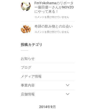
は
本
FmYokohamaのリポータ
や
洋
ー藤田優一さんがNOVZO
っ
平
にやって来る！
ぱ
が
FmYokohama
コメントを受け付けていません
り
生
の
だ
出
リ
い
奇跡の飲み物との出会い
演！
ポ
ぶ
は
奇
コメントを受け付けていません
ー
平
跡
タ
ら。
の
ー
は
飲
投稿カテゴリ
藤
み
田
物
優
と
一
お知らせ
の
さ
出
ん
ブログ
会
が
い
NOVZO
は
メディア情報
に
や
っ
事業内容
て
来
店舗情報
る！
は
2014年9月