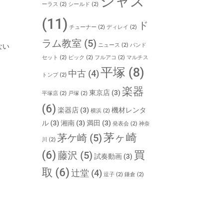
ジャズ
ーラス
(2)
シールド
(2)
(11)
ド
チューナー
(2)
ディレイ
(2)
ラム教室
(5)
ニュース
(2)
バンド
ない
セット
(2)
ピック
(2)
フルアコ
(2)
マルチス
平塚
(8)
中古
(4)
トンプ
(2)
楽器
東京店
(3)
平塚店
(2)
戸塚
(2)
(6)
楽器店
(3)
機材レンタ
横浜
(2)
ル
(3)
湘南
(3)
満田
(3)
発表会
(2)
神奈
茅ヶ崎
茅ケ崎
(5)
川
(2)
(6)
買
藤沢
(5)
試奏動画
(3)
取
(6)
辻堂
(4)
逗子
(2)
鎌倉
(2)