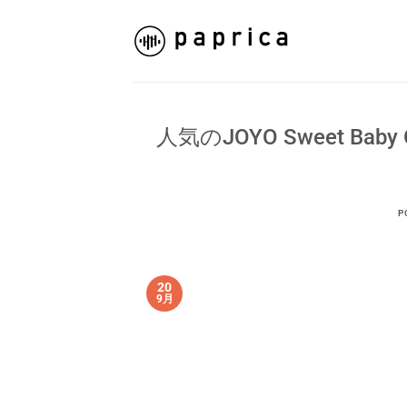
Skip
to
content
人気のJOYO Sweet Bab
P
20
9月