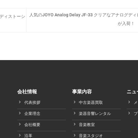
人気のJOYO Analog Delay JF-33 クリアなアナログデ
タル系ディストーシ
が入荷！
会社情報
事業内容
ニュ
代表挨拶
中古楽器買取
メ
企業理念
楽器音響レンタル
ブ
会社概要
音楽教室
沿革
音楽スタジオ