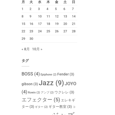
月
火
水
木
金
土
日
1
2
3
4
5
6
7
8
9
10
11
12
13
14
15
16
17
18
19
20
21
22
23
24
25
26
27
28
29
30
« 8月
10月 »
タグ
BOSS
(4)
Fender
(3)
Epiphone
(2)
Jazz
(9)
JOYO
gibson
(3)
(4)
ウクレレ
(3)
Rowin
(2)
アンプ
(2)
エフェクター
(5)
エレキギ
ター
(3)
ギター教室
(3)
ギター
(2)
コ