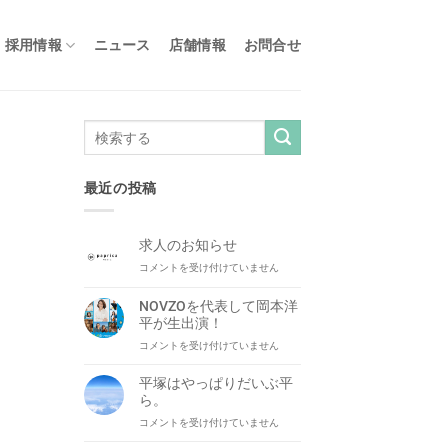
採用情報
ニュース
店舗情報
お問合せ
最近の投稿
求人のお知らせ
求
コメントを受け付けていません
人
の
NOVZOを代表して岡本洋
お
平が生出演！
知
NOVZO
コメントを受け付けていません
ら
を
せ
代
は
平塚はやっぱりだいぶ平
表
ら。
し
平
コメントを受け付けていません
て
塚
岡