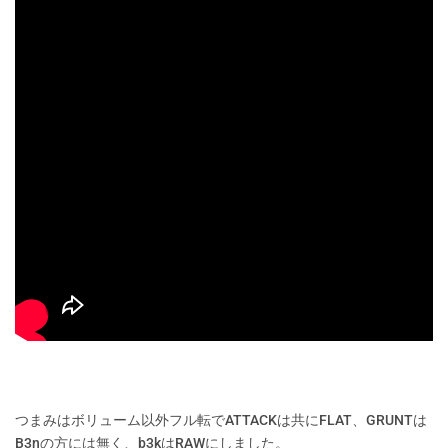
つまみはボリューム以外フル転でATTACKは共にFLAT、GRUNTは
B3nの方には無く、b3kはRAWにしました。