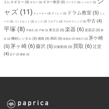
ジ
エレキギター
(3)
ギター教室
(3)
ギター
(2)
コーラス
(2)
シールド
(2)
ャズ
(11)
ドラム教室
(5)
チューナー
(2)
ディレイ
(2)
ニュ
中古
(4)
ース
(2)
バンドセット
(2)
ピック
(2)
フルアコ
(2)
マルチストンプ
(2)
平塚
(8)
楽器
(6)
東京店
(3)
楽器店
(3)
平塚店
(2)
戸塚
(2)
横
茅ケ崎
機材レンタル
(3)
湘南
(3)
満田
(3)
浜
(2)
発表会
(2)
神奈川
(2)
茅ヶ崎
(6)
買取
(6)
(5)
藤沢
(5)
辻堂
試奏動画
(3)
(4)
逗子
(2)
鎌倉
(2)