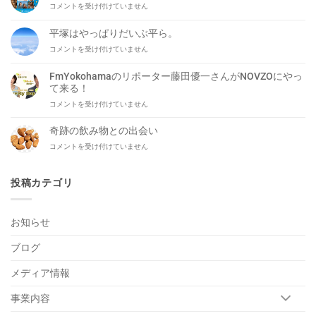
NOVZO
コメントを受け付けていません
知
を
ら
代
せ
平塚はやっぱりだいぶ平ら。
表
は
平
コメントを受け付けていません
し
塚
て
は
岡
FmYokohamaのリポーター藤田優一さんがNOVZOにやっ
や
本
て来る！
っ
洋
FmYokohama
コメントを受け付けていません
ぱ
平
の
り
が
リ
だ
奇跡の飲み物との出会い
生
ポ
い
出
奇
コメントを受け付けていません
ー
ぶ
演！
跡
タ
平
は
の
ー
ら。
飲
投稿カテゴリ
藤
は
み
田
物
優
と
一
お知らせ
の
さ
出
ん
ブログ
会
が
い
NOVZO
は
メディア情報
に
や
っ
事業内容
て