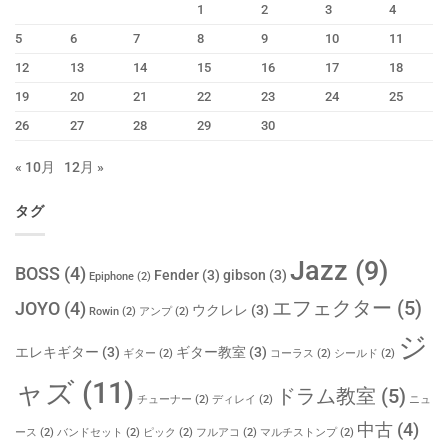
1
2
3
4
5
6
7
8
9
10
11
12
13
14
15
16
17
18
19
20
21
22
23
24
25
26
27
28
29
30
« 10月
12月 »
タグ
Jazz
(9)
BOSS
(4)
Fender
(3)
gibson
(3)
Epiphone
(2)
エフェクター
(5)
JOYO
(4)
ウクレレ
(3)
Rowin
(2)
アンプ
(2)
ジ
エレキギター
(3)
ギター教室
(3)
ギター
(2)
コーラス
(2)
シールド
(2)
ャズ
(11)
ドラム教室
(5)
チューナー
(2)
ディレイ
(2)
ニュ
中古
(4)
ース
(2)
バンドセット
(2)
ピック
(2)
フルアコ
(2)
マルチストンプ
(2)