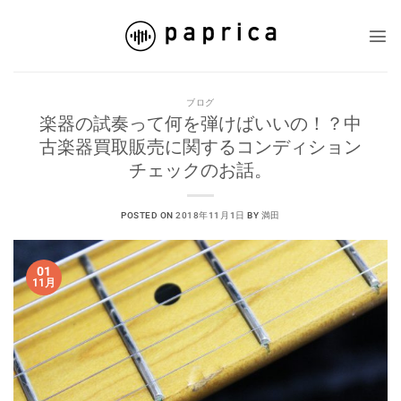
Skip
to
content
ブログ
楽器の試奏って何を弾けばいいの！？中
古楽器買取販売に関するコンディション
チェックのお話。
POSTED ON
2018年11月1日
BY
満田
01
11月