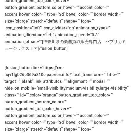
button_gradient_top_color_hover=””
button_gradient_bottom_color_hover=”” accent_color=””
accent_hover_color=”” type=”3d” bevel_color=”” border_width=””
size=”xlarge” stretch=”default” shape=”” icon=””
icon_position=”left” icon_divider=”no” animation_type=””
animation_direction=”left” animation_speed=”0.3″
animation_offset=””]神奈川県の楽器買取販売専門店 パプリカミ
ュージックストア[/fusion_button]
[fusion_button link=”https://xn--
fiqv1lgb26p369a810c.paprica.info/” text_transform=”” title=””
target=”_blank” link_attributes=”” alignment=”” modal=””
hide_on_mobile=”small-visibility,medium-visibility,large-visibility”
class=”” id=”” color=”orange” button_gradient_top_color=””
button_gradient_bottom_color=””
button_gradient_top_color_hover=””
button_gradient_bottom_color_hover=”” accent_color=””
accent_hover_color=”” type=”3d” bevel_color=”” border_width=””
size=”xlarge” stretch=”default” shape=”” icon=””