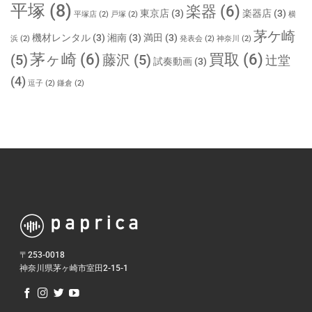
平塚
(8)
楽器
(6)
東京店
(3)
楽器店
(3)
平塚店
(2)
戸塚
(2)
横
茅ケ崎
機材レンタル
(3)
湘南
(3)
満田
(3)
浜
(2)
発表会
(2)
神奈川
(2)
茅ヶ崎
(6)
買取
(6)
(5)
藤沢
(5)
辻堂
試奏動画
(3)
(4)
逗子
(2)
鎌倉
(2)
〒253-0018
神奈川県茅ヶ崎市室田2-15-1