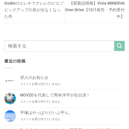
Godinのエレキウクレレのピエゾ
【新製品情報】Vivie MINERVA
ピックアップの音が出なくなっ
Over Drive【12/1発売・予約受付
た件
中】
最近の投稿
求人のお知らせ
求
コメントを受け付けていません
人
の
NOVZOを代表して岡本洋平が生出演！
お
NOVZO
コメントを受け付けていません
知
を
ら
代
せ
平塚はやっぱりだいぶ平ら。
表
は
平
コメントを受け付けていません
し
塚
て
は