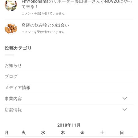
岡
FmYokohamaのリポーター藤田優一さんがNOVZOにやっ
や
本
て来る！
っ
洋
FmYokohama
コメントを受け付けていません
ぱ
平
の
り
が
リ
だ
奇跡の飲み物との出会い
生
ポ
い
出
奇
コメントを受け付けていません
ー
ぶ
演！
跡
タ
平
は
の
ー
ら。
飲
投稿カテゴリ
藤
は
み
田
物
優
と
一
お知らせ
の
さ
出
ん
ブログ
会
が
い
NOVZO
は
メディア情報
に
や
っ
事業内容
て
来
店舗情報
る！
は
2018年11月
月
火
水
木
金
土
日