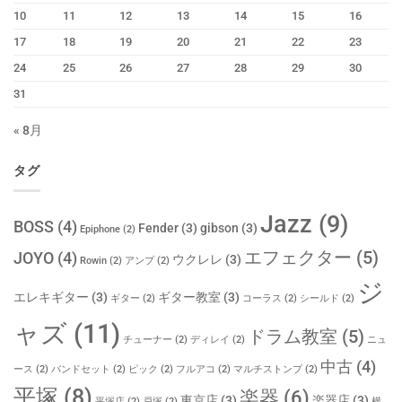
10
11
12
13
14
15
16
17
18
19
20
21
22
23
24
25
26
27
28
29
30
31
« 8月
タグ
Jazz
(9)
BOSS
(4)
Fender
(3)
gibson
(3)
Epiphone
(2)
エフェクター
(5)
JOYO
(4)
ウクレレ
(3)
Rowin
(2)
アンプ
(2)
ジ
エレキギター
(3)
ギター教室
(3)
ギター
(2)
コーラス
(2)
シールド
(2)
ャズ
(11)
ドラム教室
(5)
チューナー
(2)
ディレイ
(2)
ニュ
中古
(4)
ース
(2)
バンドセット
(2)
ピック
(2)
フルアコ
(2)
マルチストンプ
(2)
平塚
(8)
楽器
(6)
東京店
(3)
楽器店
(3)
平塚店
(2)
戸塚
(2)
横