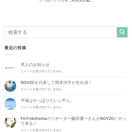
いつもパプリカをご利用頂き誠に
最近の投稿
求人のお知らせ
求
コメントを受け付けていません
人
の
NOVZOを代表して岡本洋平が生出演！
お
NOVZO
コメントを受け付けていません
知
を
ら
代
せ
平塚はやっぱりだいぶ平ら。
表
は
平
コメントを受け付けていません
し
塚
て
は
岡
FmYokohamaのリポーター藤田優一さんがNOVZOにやっ
や
本
て来る！
っ
洋
FmYokohama
コメントを受け付けていません
ぱ
平