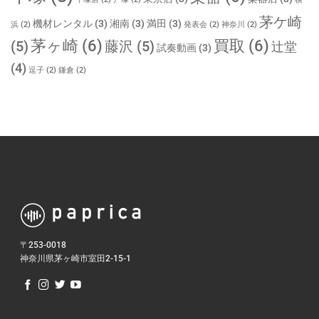
茅ケ崎
機材レンタル
(3)
湘南
(3)
満田
(3)
浜
(2)
発表会
(2)
神奈川
(2)
茅ヶ崎
(6)
買取
(6)
(5)
藤沢
(5)
辻堂
試奏動画
(3)
(4)
逗子
(2)
鎌倉
(2)
〒253-0018
神奈川県茅ヶ崎市室田2-15-1