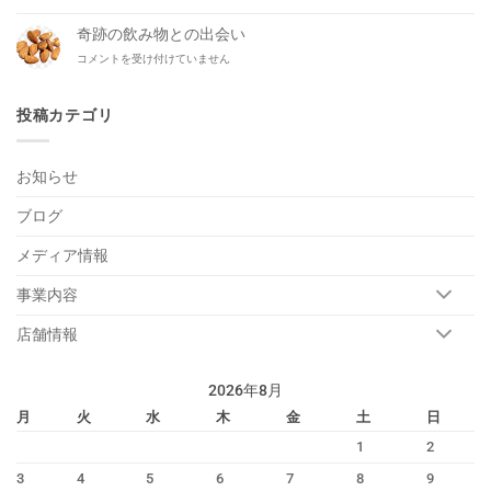
の
り
が
リ
だ
奇跡の飲み物との出会い
生
ポ
い
出
奇
コメントを受け付けていません
ー
ぶ
演！
跡
タ
平
は
の
ー
ら。
飲
投稿カテゴリ
藤
は
み
田
物
優
と
一
お知らせ
の
さ
出
ん
ブログ
会
が
い
NOVZO
は
メディア情報
に
や
っ
事業内容
て
来
店舗情報
る！
は
2026年8月
月
火
水
木
金
土
日
1
2
3
4
5
6
7
8
9