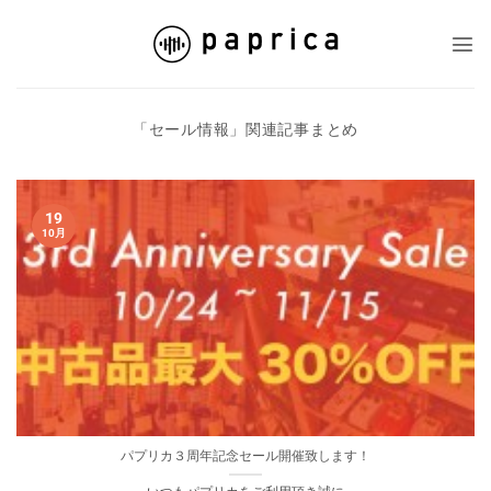
Skip
to
content
「
セール情報
」関連記事まとめ
19
10月
パプリカ３周年記念セール開催致します！