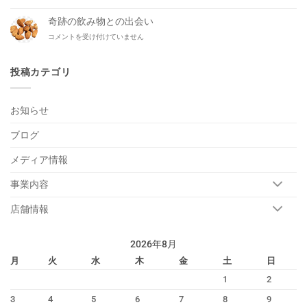
の
り
が
リ
だ
奇跡の飲み物との出会い
生
ポ
い
出
奇
コメントを受け付けていません
ー
ぶ
演！
跡
タ
平
は
の
ー
ら。
飲
投稿カテゴリ
藤
は
み
田
物
優
と
一
お知らせ
の
さ
出
ん
ブログ
会
が
い
NOVZO
は
メディア情報
に
や
っ
事業内容
て
来
店舗情報
る！
は
2026年8月
月
火
水
木
金
土
日
1
2
3
4
5
6
7
8
9