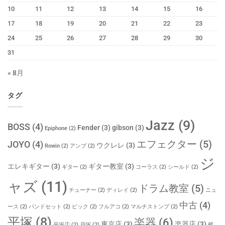
10
11
12
13
14
15
16
17
18
19
20
21
22
23
24
25
26
27
28
29
30
31
« 8月
タグ
Jazz
(9)
BOSS
(4)
Fender
(3)
gibson
(3)
Epiphone
(2)
エフェクター
(5)
JOYO
(4)
ウクレレ
(3)
Rowin
(2)
アンプ
(2)
ジ
エレキギター
(3)
ギター教室
(3)
ギター
(2)
コーラス
(2)
シールド
(2)
ャズ
(11)
ドラム教室
(5)
チューナー
(2)
ディレイ
(2)
ニュ
中古
(4)
ース
(2)
バンドセット
(2)
ピック
(2)
フルアコ
(2)
マルチストンプ
(2)
平塚
(8)
楽器
(6)
東京店
(3)
楽器店
(3)
平塚店
(2)
戸塚
(2)
横