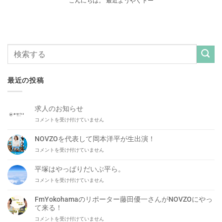
こんにちは。 最近ようやくトー
最近の投稿
求人のお知らせ
求
コメントを受け付けていません
人
の
NOVZOを代表して岡本洋平が生出演！
お
NOVZO
コメントを受け付けていません
知
を
ら
代
せ
平塚はやっぱりだいぶ平ら。
表
は
平
コメントを受け付けていません
し
塚
て
は
岡
FmYokohamaのリポーター藤田優一さんがNOVZOにやっ
や
本
て来る！
っ
洋
FmYokohama
コメントを受け付けていません
ぱ
平