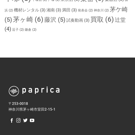
茅ケ崎
機材レンタル
(3)
湘南
(3)
満田
(3)
浜
(2)
発表会
(2)
神奈川
(2)
茅ヶ崎
(6)
買取
(6)
(5)
藤沢
(5)
辻堂
試奏動画
(3)
(4)
逗子
(2)
鎌倉
(2)
〒253-0018
神奈川県茅ヶ崎市室田2-15-1