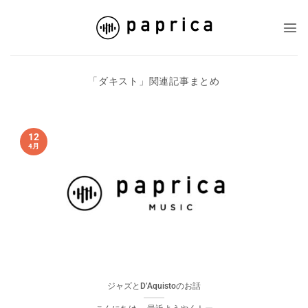
Skip
to
content
「
ダキスト
」関連記事まとめ
12
4月
ジャズとD’Aquistoのお話