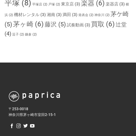
平塚
(8)
楽器
(6)
東京店
(3)
楽器店
(3)
平塚店
(2)
戸塚
(2)
横
茅ケ崎
機材レンタル
(3)
湘南
(3)
満田
(3)
浜
(2)
発表会
(2)
神奈川
(2)
茅ヶ崎
(6)
買取
(6)
(5)
藤沢
(5)
辻堂
試奏動画
(3)
(4)
逗子
(2)
鎌倉
(2)
〒253-0018
神奈川県茅ヶ崎市室田2-15-1