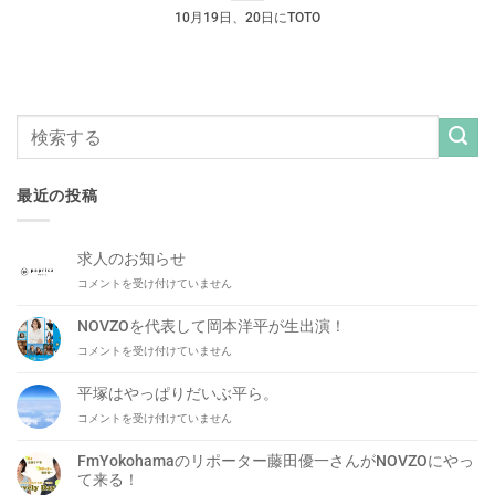
10月19日、20日にTOTO
最近の投稿
求人のお知らせ
求
コメントを受け付けていません
人
の
NOVZOを代表して岡本洋平が生出演！
お
NOVZO
コメントを受け付けていません
知
を
ら
代
せ
平塚はやっぱりだいぶ平ら。
表
は
平
コメントを受け付けていません
し
塚
て
は
岡
FmYokohamaのリポーター藤田優一さんがNOVZOにやっ
や
本
て来る！
っ
洋