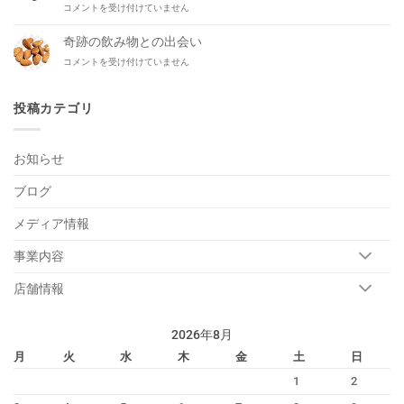
FmYokohama
コメントを受け付けていません
ぱ
平
の
り
が
リ
だ
奇跡の飲み物との出会い
生
ポ
い
出
奇
コメントを受け付けていません
ー
ぶ
演！
跡
タ
平
は
の
ー
ら。
飲
投稿カテゴリ
藤
は
み
田
物
優
と
一
お知らせ
の
さ
出
ん
ブログ
会
が
い
NOVZO
は
メディア情報
に
や
っ
事業内容
て
来
店舗情報
る！
は
2026年8月
月
火
水
木
金
土
日
1
2