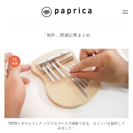
Skip
to
content
「
制作
」関連記事まとめ
11
10月
TOTOリモデルフェア パプリカブースで体験できる、カリンバを製作して
みました！