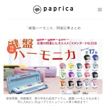
Skip
to
content
「
鍵盤ハーモニカ
」関連記事まとめ
15
3月
新保育園、幼稚園児、新小学生の必須アイテム、鍵盤ハーモニカをお安く
手に入れたい方はパプリカミュージック茅ヶ崎店まで！