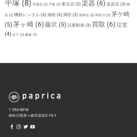
平塚
(8)
楽器
(6)
東京店
(3)
楽器店
(3)
平塚店
(2)
戸塚
(2)
横
茅ケ崎
機材レンタル
(3)
湘南
(3)
満田
(3)
浜
(2)
発表会
(2)
神奈川
(2)
茅ヶ崎
(6)
買取
(6)
(5)
藤沢
(5)
辻堂
試奏動画
(3)
(4)
逗子
(2)
鎌倉
(2)
〒253-0018
神奈川県茅ヶ崎市室田2-15-1