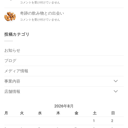
FmYokohama
コメントを受け付けていません
ぱ
平
の
り
が
リ
だ
奇跡の飲み物との出会い
生
ポ
い
出
奇
コメントを受け付けていません
ー
ぶ
演！
跡
タ
平
は
の
ー
ら。
飲
投稿カテゴリ
藤
は
み
田
物
優
と
一
お知らせ
の
さ
出
ん
ブログ
会
が
い
NOVZO
は
メディア情報
に
や
っ
事業内容
て
来
店舗情報
る！
は
2026年8月
月
火
水
木
金
土
日
1
2