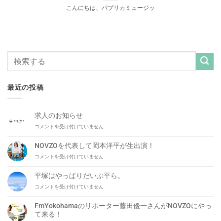
こんにちは、パプリカミュージッ
最近の投稿
求人のお知らせ
求
コメントを受け付けていません
人
の
NOVZOを代表して岡本洋平が生出演！
お
NOVZO
コメントを受け付けていません
知
を
ら
代
せ
平塚はやっぱりだいぶ平ら。
表
は
平
コメントを受け付けていません
し
塚
て
は
岡
FmYokohamaのリポーター藤田優一さんがNOVZOにやっ
や
本
て来る！
っ
洋