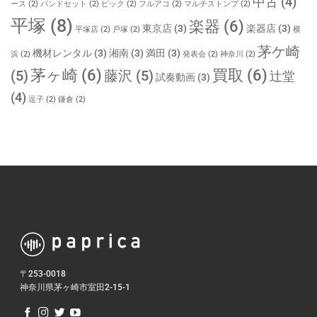
中古
(4)
ース
(2)
バンドセット
(2)
ピック
(2)
フルアコ
(2)
マルチストンプ
(2)
平塚
(8)
楽器
(6)
東京店
(3)
楽器店
(3)
平塚店
(2)
戸塚
(2)
横
茅ケ崎
機材レンタル
(3)
湘南
(3)
満田
(3)
浜
(2)
発表会
(2)
神奈川
(2)
茅ヶ崎
(6)
買取
(6)
(5)
藤沢
(5)
辻堂
試奏動画
(3)
(4)
逗子
(2)
鎌倉
(2)
〒253-0018
神奈川県茅ヶ崎市室田2-15-1