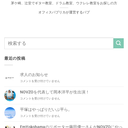
茅ケ崎、辻堂でギター教室、ドラム教室、ウクレレ教室をお探しの方
オフィスパプリカが運営するパプ
最近の投稿
求人のお知らせ
求
コメントを受け付けていません
人
の
NOVZOを代表して岡本洋平が生出演！
お
NOVZO
コメントを受け付けていません
知
を
ら
代
せ
平塚はやっぱりだいぶ平ら。
表
は
平
コメントを受け付けていません
し
塚
て
は
岡
FmYokohamaのリポーター藤田優一さんがNOVZOにやっ