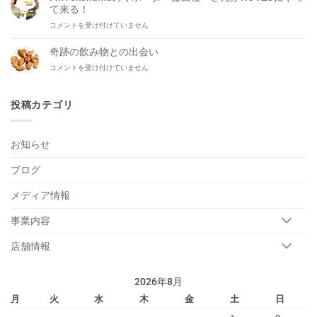
や
本
て来る！
っ
洋
FmYokohama
コメントを受け付けていません
ぱ
平
の
り
が
リ
だ
奇跡の飲み物との出会い
生
ポ
い
出
奇
コメントを受け付けていません
ー
ぶ
演！
跡
タ
平
は
の
ー
ら。
飲
投稿カテゴリ
藤
は
み
田
物
優
と
一
お知らせ
の
さ
出
ん
ブログ
会
が
い
NOVZO
は
メディア情報
に
や
っ
事業内容
て
来
店舗情報
る！
は
2026年8月
月
火
水
木
金
土
日